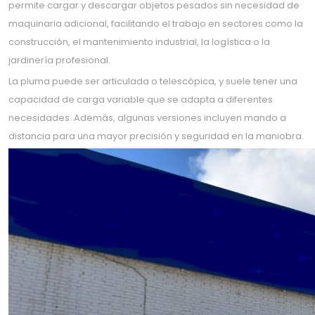
permite cargar y descargar objetos pesados sin necesidad de
maquinaria adicional, facilitando el trabajo en sectores como la
construcción, el mantenimiento industrial, la logística o la
jardinería profesional.
La pluma puede ser articulada o telescópica, y suele tener una
capacidad de carga variable que se adapta a diferentes
necesidades. Además, algunas versiones incluyen mando a
distancia para una mayor precisión y seguridad en la maniobra.