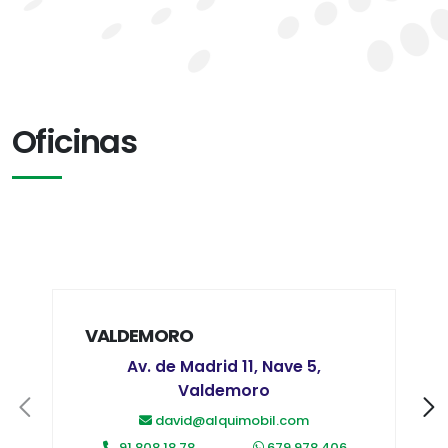
Oficinas
VALDEMORO
Av. de Madrid 11, Nave 5,
Valdemoro
david@alquimobil.com
91 808 18 78
679 978 406