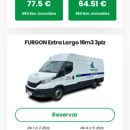
77.5 €
64.51 €
350 Km. incluídos
350 Km. incluídos
FURGON Extra Largo 16m3 3plz
Reservar
de 1 a 3 días
de 4 a 6 días