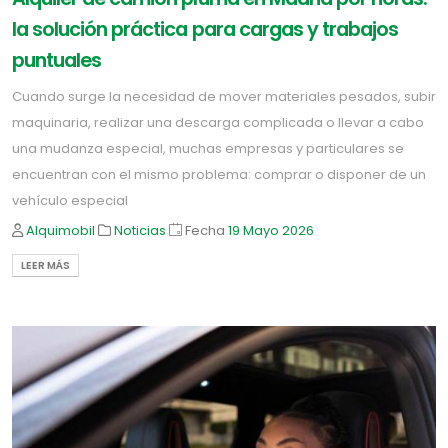
la solución práctica para cargas y trabajos
puntuales
Cuando surge la necesidad de mover materiales pesados, subir
maquinaria, realizar una descarga complicada o llevar a cabo
una mudanza especial, muchas empresas y particulares se
encuentran con el mismo problema: comprar o disponer de un
vehículo especial
Alquimobil
Noticias
Fecha
19 Mayo
2026
LEER MÁS