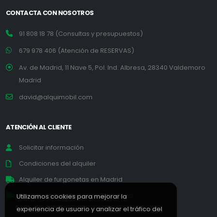
CONTACTA CON NOSOTROS
91 808 18 78 (Consultas y presupuestos)
679 978 406 (Atención de RESERVAS)
Av. de Madrid, 11 Nave 5, Pol. Ind. Albresa, 28340 Valdemoro
Madrid
david@alquimobil.com
ATENCIÓN AL CLIENTE
Solicitar información
Condiciones del alquiler
Alquiler de furgonetas en Madrid
Alquiler de furgonetas en Barcelona
Utilizamos cookies para mejorar la
experiencia de usuario y analizar el tráfico del