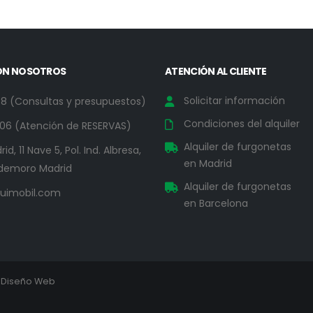
ON NOSOTROS
ATENCIÓN AL CLIENTE
Solicitar información
78 (Consultas y presupuestos)
Condiciones del alquiler
06 (Atención de RESERVAS)
Alquiler de furgonetas
id, 11 Nave 5, Pol. Ind. Albresa,
en Madrid
demoro Madrid
Alquiler de furgonetas
uimobil.com
en Barcelona
Diseño Web