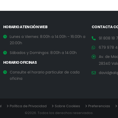
HORARIO ATENCIÓN WEB
CONTACTA C
Lunes a Viernes: 8:00h a 14:00h - 16:00h a
91 808 18 
20:00h
679 978 4
Sábados y Domingos: 8:00h a 14:00h
Av. de Madr
HORARIO OFICINAS
28340 Val
Consulte el horario particular de cada
david@alq
oficina
l
Política de Privacidad
Sobre Cookies
Preferencias
©2026. Todos los derechos reservados.