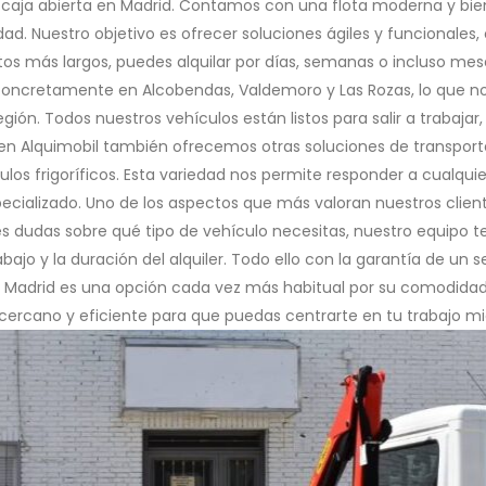
 caja abierta en Madrid. Contamos con una flota moderna y bie
. Nuestro objetivo es ofrecer soluciones ágiles y funcionales, 
s más largos, puedes alquilar por días, semanas o incluso meses
concretamente en Alcobendas, Valdemoro y Las Rozas, lo que n
gión. Todos nuestros vehículos están listos para salir a trabajar
en Alquimobil también ofrecemos otras soluciones de transport
ulos frigoríficos. Esta variedad nos permite responder a cualqu
ecializado. Uno de los aspectos que más valoran nuestros client
es dudas sobre qué tipo de vehículo necesitas, nuestro equipo te
ajo y la duración del alquiler. Todo ello con la garantía de un se
n Madrid es una opción cada vez más habitual por su comodidad,
 cercano y eficiente para que puedas centrarte en tu trabajo m