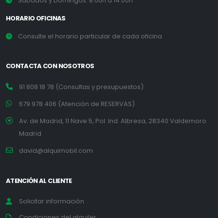
Sábados y Domingos: 8:00h a 14:00h
HORARIO OFICINAS
Consulte el horario particular de cada oficina
CONTACTA CON NOSOTROS
91 808 18 78 (Consultas y presupuestos)
679 978 406 (Atención de RESERVAS)
Av. de Madrid, 11 Nave 5, Pol. Ind. Albresa, 28340 Valdemoro
Madrid
david@alquimobil.com
ATENCIÓN AL CLIENTE
Solicitar información
Condiciones del alquiler