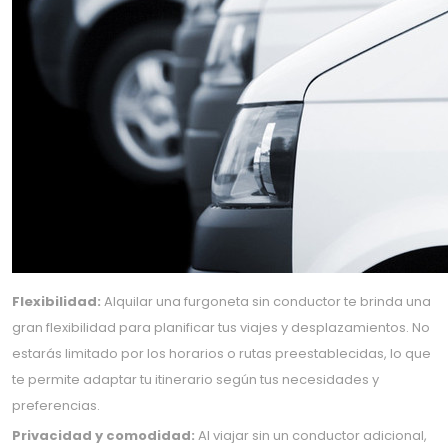
Flexibilidad:
Alquilar una furgoneta sin conductor te brinda una
gran flexibilidad para planificar tus viajes y desplazamientos. No
estarás limitado por los horarios o rutas preestablecidas, lo que
te permite adaptar tu itinerario según tus necesidades y
preferencias.
Privacidad y comodidad:
Al viajar sin un conductor adicional,