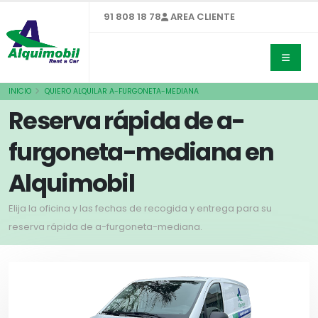
91 808 18 78
AREA CLIENTE
INICIO
QUIERO ALQUILAR A-FURGONETA-MEDIANA
Reserva rápida de a-
furgoneta-mediana en
Alquimobil
Elija la oficina y las fechas de recogida y entrega para su
reserva rápida de a-furgoneta-mediana.