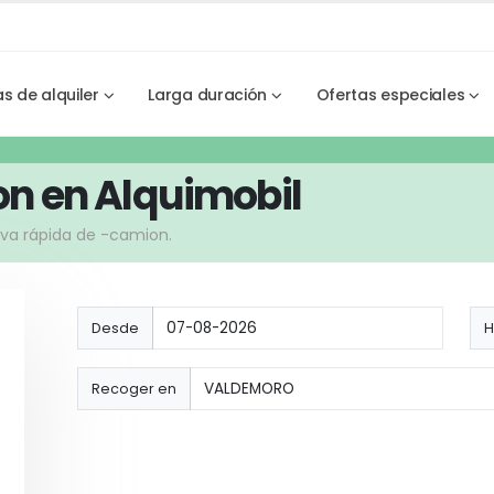
as de alquiler
Larga duración
Ofertas especiales
on en Alquimobil
erva rápida de -camion.
Desde
H
Recoger en