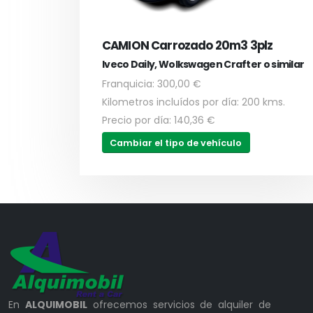
CAMION Carrozado 20m3 3plz
Iveco Daily, Wolkswagen Crafter o similar
Franquicia: 300,00 €
Kilometros incluídos por día: 200 kms.
Precio por día: 140,36 €
Cambiar el tipo de vehículo
En
ALQUIMOBIL
ofrecemos servicios de alquiler de