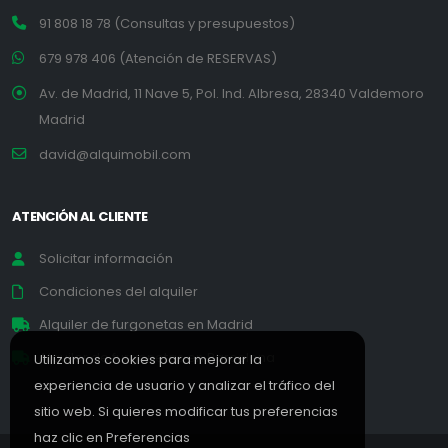
91 808 18 78 (Consultas y presupuestos)
679 978 406 (Atención de RESERVAS)
Av. de Madrid, 11 Nave 5, Pol. Ind. Albresa, 28340 Valdemoro
Madrid
david@alquimobil.com
ATENCIÓN AL CLIENTE
Solicitar información
Condiciones del alquiler
Alquiler de furgonetas en Madrid
Alquiler de furgonetas en Barcelona
Utilizamos cookies para mejorar la
experiencia de usuario y analizar el tráfico del
sitio web. Si quieres modificar tus preferencias
haz clic en
Preferencias