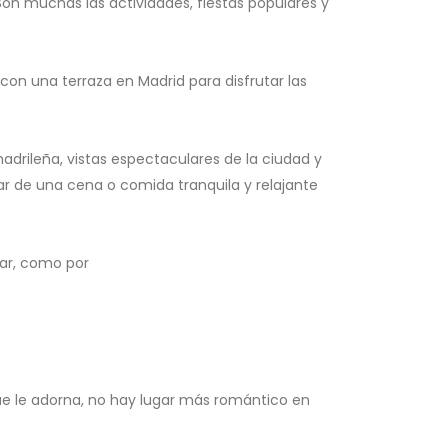
on muchas las actividades, fiestas populares y
con una terraza en Madrid para disfrutar las
adrileña, vistas espectaculares de la ciudad y
ar de una cena o comida tranquila y relajante
tar, como por
 que le adorna, no hay lugar más romántico en