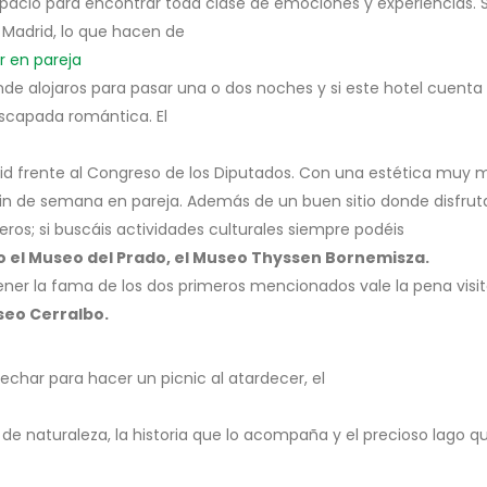
spacio para encontrar toda clase de emociones y experiencias. S
 Madrid, lo que hacen de
r en pareja
de alojaros para pasar una o dos noches y si este hotel cuenta 
escapada romántica. El
drid frente al Congreso de los Diputados. Con una estética muy m
fin de semana en pareja. Además de un buen sitio donde disfrut
ros; si buscáis actividades culturales siempre podéis
o el Museo del Prado, el Museo Thyssen Bornemisza.
ner la fama de los dos primeros mencionados vale la pena visi
seo Cerralbo.
vechar para hacer un picnic al atardecer, el
os de naturaleza, la historia que lo acompaña y el precioso lago