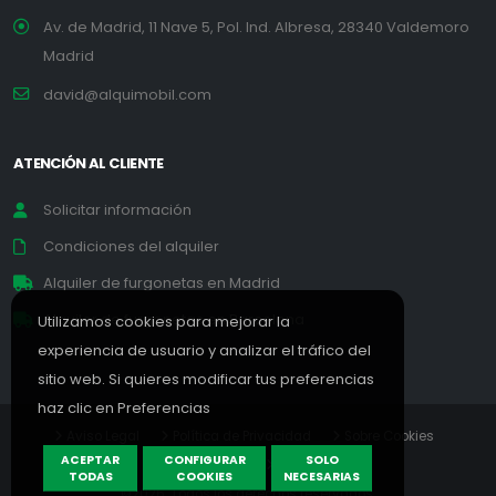
Av. de Madrid, 11 Nave 5, Pol. Ind. Albresa, 28340 Valdemoro
Madrid
david@alquimobil.com
ATENCIÓN AL CLIENTE
Solicitar información
Condiciones del alquiler
Alquiler de furgonetas en Madrid
Alquiler de furgonetas en Barcelona
Utilizamos cookies para mejorar la
experiencia de usuario y analizar el tráfico del
sitio web. Si quieres modificar tus preferencias
haz clic en
Preferencias
Aviso Legal
Política de Privacidad
Sobre Cookies
ACEPTAR
CONFIGURAR
SOLO
Preferencias
Diseño Web
TODAS
COOKIES
NECESARIAS
©2026. Todos los derechos reservados.