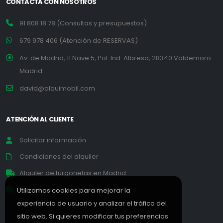
CONTACTA CON NOSOTROS
91 808 18 78 (Consultas y presupuestos)
679 978 406 (Atención de RESERVAS)
Av. de Madrid, 11 Nave 5, Pol. Ind. Albresa, 28340 Valdemoro
Madrid
david@alquimobil.com
ATENCIÓN AL CLIENTE
Solicitar información
Condiciones del alquiler
Alquiler de furgonetas en Madrid
Alquiler de furgonetas en Barcelona
Utilizamos cookies para mejorar la
experiencia de usuario y analizar el tráfico del
sitio web. Si quieres modificar tus preferencias