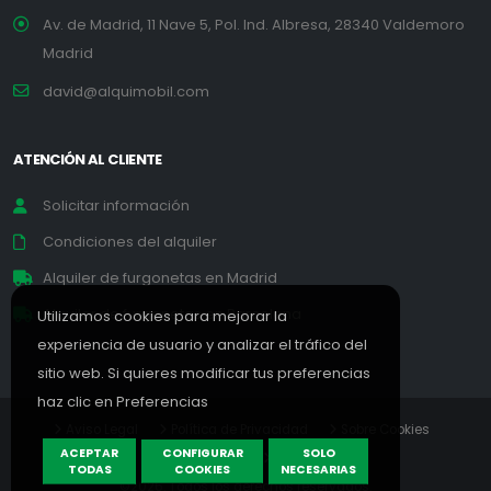
Av. de Madrid, 11 Nave 5, Pol. Ind. Albresa, 28340 Valdemoro
Madrid
david@alquimobil.com
ATENCIÓN AL CLIENTE
Solicitar información
Condiciones del alquiler
Alquiler de furgonetas en Madrid
Alquiler de furgonetas en Barcelona
Utilizamos cookies para mejorar la
experiencia de usuario y analizar el tráfico del
sitio web. Si quieres modificar tus preferencias
haz clic en
Preferencias
Aviso Legal
Política de Privacidad
Sobre Cookies
ACEPTAR
CONFIGURAR
SOLO
Preferencias
Diseño Web
TODAS
COOKIES
NECESARIAS
©2026. Todos los derechos reservados.