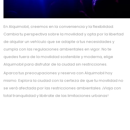
En Alquimobil, creemos en la conveniencia y la flexibilidad.
Cambia tu perspectiva sobre la movilidad y opta por la libertad
de alquilar un vehículo que se adapte a tus necesidades y
cumpla con las regulaciones ambientales en vigor. No te
quedes fuera de la movilidad sostenible y moderna, elige
Alquimobil para disfrutar de la ciudad sin restricciones.
Aparca tus preocupaciones y reserva con Alquimobil hoy
mismo. Explora la ciudad con la certeza de que tu movilidad no
se verá afectada por las restricciones ambientales. ¡Viaja con
total tranquilidad y libérate de las limitaciones urbanas!