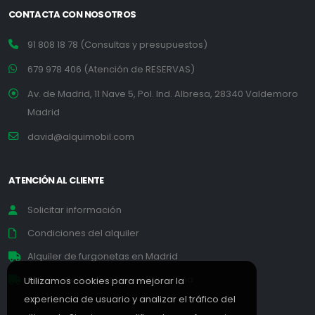
CONTACTA CON NOSOTROS
91 808 18 78 (Consultas y presupuestos)
679 978 406 (Atención de RESERVAS)
Av. de Madrid, 11 Nave 5, Pol. Ind. Albresa, 28340 Valdemoro
Madrid
david@alquimobil.com
ATENCIÓN AL CLIENTE
Solicitar información
Condiciones del alquiler
Alquiler de furgonetas en Madrid
Alquiler de furgonetas en Barcelona
Utilizamos cookies para mejorar la
experiencia de usuario y analizar el tráfico del