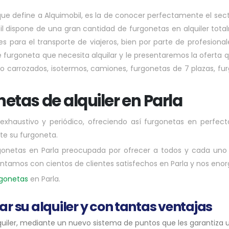
que define a Alquimobil, es la de conocer perfectamente el sect
obil dispone de una gran cantidad de furgonetas en alquiler to
lares para el transporte de viajeros, bien por parte de profesion
o de furgoneta que necesita alquilar y le presentaremos la ofert
arrozados, isotermos, camiones, furgonetas de 7 plazas, furg
tas de alquiler en Parla
exhaustivo y periódico, ofreciendo así furgonetas en perfec
ite su furgoneta.
gonetas en Parla preocupada por ofrecer a todos y cada uno d
contamos con cientos de clientes satisfechos en Parla y nos enorg
rgonetas
en Parla.
zar su alquiler y con tantas ventajas
lquiler, mediante un nuevo sistema de puntos que les garantiza