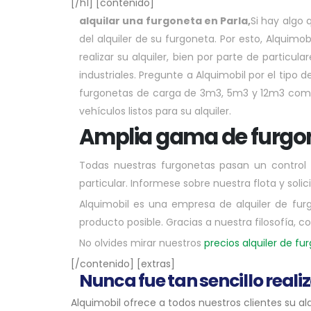
[/h1] [contenido]
alquilar una furgoneta en Parla,
Si hay algo 
del alquiler de su furgoneta. Por esto, Alquim
realizar su alquiler, bien por parte de particu
industriales. Pregunte a Alquimobil por el tip
furgonetas de carga de 3m3, 5m3 y 12m3 como c
vehículos listos para su alquiler.
Amplia gama de furgone
Todas nuestras furgonetas pasan un control 
particular. Informese sobre nuestra flota y solic
Alquimobil es una empresa de alquiler de fur
producto posible. Gracias a nuestra filosofía, 
No olvides mirar nuestros
precios alquiler de fu
[/contenido] [extras]
Nunca fue tan sencillo reali
Alquimobil ofrece a todos nuestros clientes su a