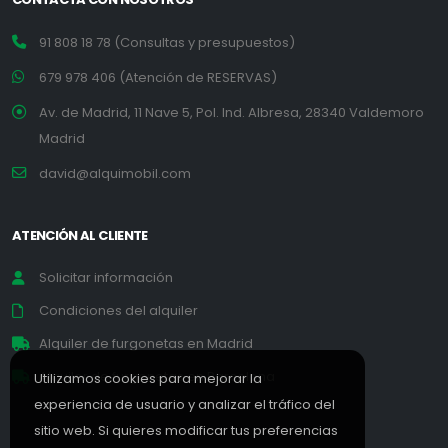
91 808 18 78 (Consultas y presupuestos)
679 978 406 (Atención de RESERVAS)
Av. de Madrid, 11 Nave 5, Pol. Ind. Albresa, 28340 Valdemoro
Madrid
david@alquimobil.com
ATENCIÓN AL CLIENTE
Solicitar información
Condiciones del alquiler
Alquiler de furgonetas en Madrid
Alquiler de furgonetas en Barcelona
Utilizamos cookies para mejorar la
experiencia de usuario y analizar el tráfico del
sitio web. Si quieres modificar tus preferencias