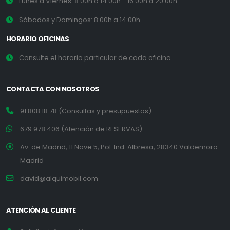
Lunes a Viernes: 8:00h a 14:00h - 16:00h a 20:00h
Sábados y Domingos: 8:00h a 14:00h
HORARIO OFICINAS
Consulte el horario particular de cada oficina
CONTACTA CON NOSOTROS
91 808 18 78 (Consultas y presupuestos)
679 978 406 (Atención de RESERVAS)
Av. de Madrid, 11 Nave 5, Pol. Ind. Albresa, 28340 Valdemoro
Madrid
david@alquimobil.com
ATENCIÓN AL CLIENTE