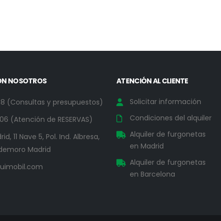
ON NOSOTROS
ATENCIÓN AL CLIENTE
Solicitar información
78 (Consultas y presupuestos)
Condiciones del alquiler
06 (Atención de RESERVAS)
Alquiler de furgonetas
id, 11 Nave 5, Pol. Ind. Albresa,
en Madrid
demoro Madrid
Alquiler de furgonetas
uimobil.com
en Barcelona