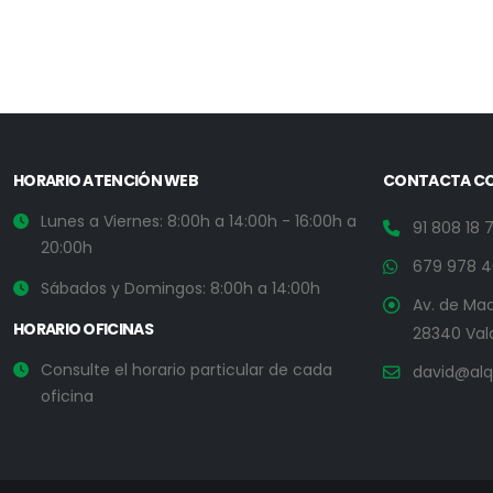
HORARIO ATENCIÓN WEB
CONTACTA C
Lunes a Viernes: 8:00h a 14:00h - 16:00h a
91 808 18 
20:00h
679 978 4
Sábados y Domingos: 8:00h a 14:00h
Av. de Madr
HORARIO OFICINAS
28340 Val
Consulte el horario particular de cada
david@alq
oficina