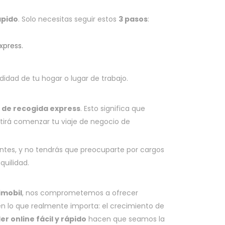
ápido
. Solo necesitas seguir estos
3 pasos
:
xpress.
didad de tu hogar o lugar de trabajo.
o de recogida express
. Esto significa que
itirá comenzar tu viaje de negocio de
entes, y no tendrás que preocuparte por cargos
quilidad.
imobil
, nos comprometemos a ofrecer
en lo que realmente importa: el crecimiento de
er online fácil y rápido
hacen que seamos la