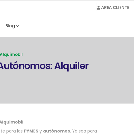
AREA CLIENTE
Blog
 Alquimobil
Autónomos: Alquiler
Alquimobil
te para las
PYMES
y
autónomos
. Ya sea para