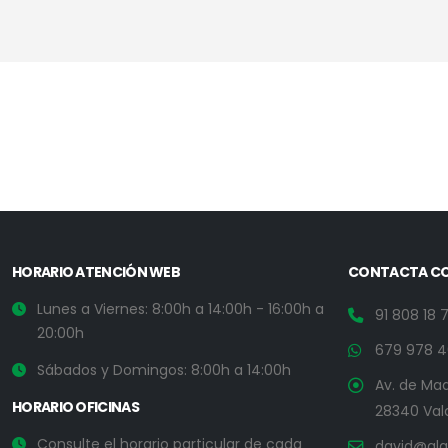
HORARIO ATENCIÓN WEB
CONTACTA C
Lunes a Viernes: 8:00h a 14:00h - 16:00h a
91 808 18 
20:00h
679 978 4
Sábados y Domingos: 8:00h a 14:00h
Av. de Madr
HORARIO OFICINAS
28340 Val
Consulte el horario particular de cada
david@alq