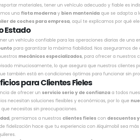
ansportar materiales, tener un vehículo adecuado y fiable es ind
cemos una
flota moderna
y
bien mantenida
que se adapta a l
uiler de coches para empresa
, aquí te explicamos por qué ele
o Estado
ner un vehículo confiable para las operaciones diarias de una 
punto
para garantizar la máxima fiabilidad. Nos aseguramos de
 nuestros
mecánicos especializados
, para ofrecer a nuestros c
visado minuciosamente, lo que asegura que nuestros clientes pu
ue también está en condiciones óptimas para funcionar sin prob
icios para Clientes Fieles
ancia de ofrecer un
servicio serio y de confianza
a todos nuest
s necesitan soluciones flexibles y económicas, por lo que
nue
o que necesitas sin preocupaciones.
idad
, premiamos a nuestros
clientes fieles
con
descuentos y
a de fidelización hace que tu experiencia con Alquimobil sea má
uileres.