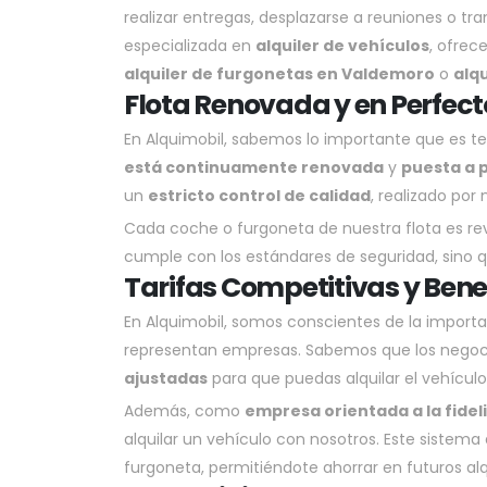
realizar entregas, desplazarse a reuniones o tr
especializada en
alquiler de vehículos
, ofre
alquiler de furgonetas en Valdemoro
o
alq
Flota Renovada y en Perfect
En Alquimobil, sabemos lo importante que es te
está continuamente renovada
y
puesta a 
un
estricto control de calidad
, realizado por
Cada coche o furgoneta de nuestra flota es re
cumple con los estándares de seguridad, sino q
Tarifas Competitivas y Benef
En Alquimobil, somos conscientes de la import
representan empresas. Sabemos que los negocio
ajustadas
para que puedas alquilar el vehícul
Además, como
empresa orientada a la fidel
alquilar un vehículo con nosotros. Este sistem
furgoneta, permitiéndote ahorrar en futuros alq