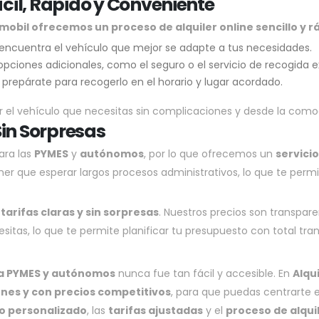
Fácil, Rápido y Conveniente
mobil ofrecemos un proceso de alquiler online sencillo y r
 encuentra el vehículo que mejor se adapte a tus necesidades.
as opciones adicionales, como el seguro o el servicio de recogida e
y prepárate para recogerlo en el horario y lugar acordado.
ilar el vehículo que necesitas sin complicaciones y desde la como
Sin Sorpresas
ara las
PYMES
y
autónomos
, por lo que ofrecemos un
servici
ner que esperar largos procesos administrativos, lo que te perm
r
tarifas claras y sin sorpresas
. Nuestros precios son transpar
itas, lo que te permite planificar tu presupuesto con total tran
ra PYMES y autónomos
nunca fue tan fácil y accesible. En
Alqu
nes y con precios competitivos
, para que puedas centrarte 
io personalizado
, las
tarifas ajustadas
y el
proceso de alquil