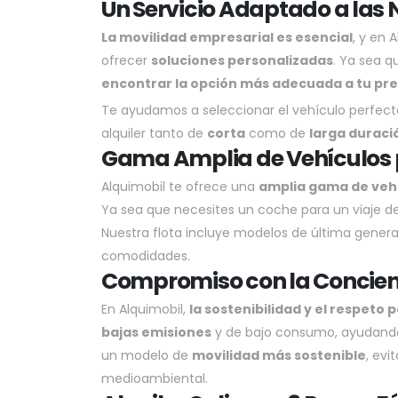
Un Servicio Adaptado a las
La movilidad empresarial es esencial
, y en 
ofrecer
soluciones personalizadas
. Ya sea 
encontrar la opción más adecuada a tu pr
Te ayudamos a seleccionar el vehículo perfecto 
alquiler tanto de
corta
como de
larga duraci
Gama Amplia de Vehículos
Alquimobil te ofrece una
amplia gama de veh
Ya sea que necesites un coche para un viaje d
Nuestra flota incluye modelos de última genera
comodidades.
Compromiso con la Concie
En Alquimobil,
la sostenibilidad y el respeto
bajas emisiones
y de bajo consumo, ayudando a
un modelo de
movilidad más sostenible
, ev
medioambiental.