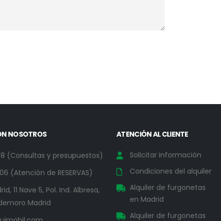
ON NOSOTROS
ATENCIÓN AL CLIENTE
Solicitar información
78 (Consultas y presupuestos)
Condiciones del alquiler
06 (Atención de RESERVAS)
Alquiler de furgonetas
id, 11 Nave 5, Pol. Ind. Albresa,
en Madrid
demoro Madrid
Alquiler de furgonetas
uimobil.com