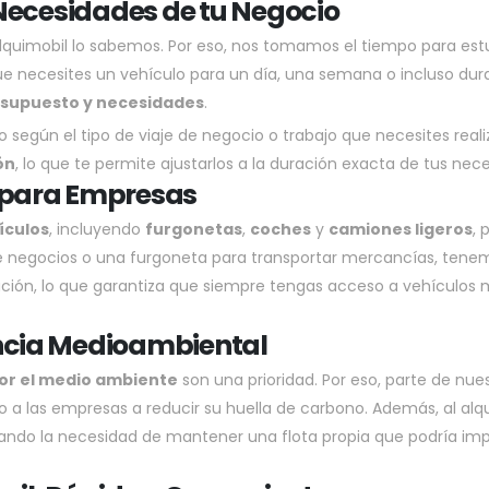
 Necesidades de tu Negocio
Alquimobil lo sabemos. Por eso, nos tomamos el tiempo para estu
que necesites un vehículo para un día, una semana o incluso du
esupuesto y necesidades
.
según el tipo de viaje de negocio o trabajo que necesites reali
ón
, lo que te permite ajustarlos a la duración exacta de tus ne
 para Empresas
ículos
, incluyendo
furgonetas
,
coches
y
camiones ligeros
, 
e negocios o una furgoneta para transportar mercancías, tene
ción, lo que garantiza que siempre tengas acceso a vehículos m
ncia Medioambiental
 por el medio ambiente
son una prioridad. Por eso, parte de nu
 las empresas a reducir su huella de carbono. Además, al alqui
itando la necesidad de mantener una flota propia que podría i