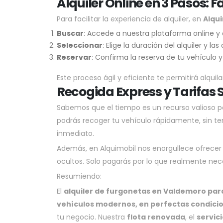
Alquiler Online en 3 Pasos: 
Para facilitar la experiencia de alquiler, en
Alqui
Buscar
: Accede a nuestra plataforma online y
Seleccionar
: Elige la duración del alquiler y l
Reservar
: Confirma la reserva de tu vehículo 
Este proceso ágil y eficiente te permitirá alqu
Recogida Express y Tarifas 
Sabemos que el tiempo es un recurso valioso p
podrás recoger tu vehículo rápidamente, sin te
inmediato.
Además, en Alquimobil nos enorgullece ofrece
ocultos. Solo pagarás por lo que realmente neces
Resumiendo:
El
alquiler de furgonetas en Valdemoro pa
vehículos modernos, en perfectas condicio
tu negocio. Nuestra
flota renovada
, el
servic