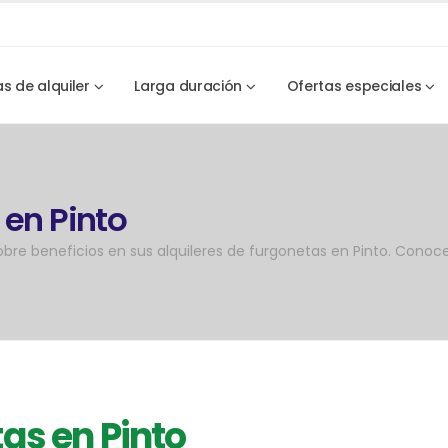
as de alquiler
Larga duración
Ofertas especiales
 en Pinto
e beneficios en sus alquileres de furgonetas en Pinto. Conoce
tas en Pinto