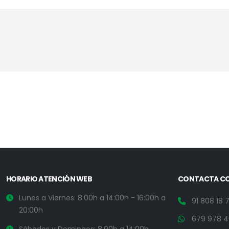
HORARIO ATENCIÓN WEB
CONTACTA C
Lunes a Viernes: 8:00h a 14:00h - 16:00h a
91 808 18 
20:00h
679 978 4
Sábados y Domingos: 8:00h a 14:00h