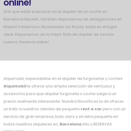
online!
Si lo que estás buscando es el alquiler de un coche en
Barcelona Ripollet , también disponemos de delegaciones en
Madrid Valdemoro Alcobendas Las Rozas, estás en el lugar
ideal. Disponemos de la mejor flota de alquiler de coches
nuevos. Reserva online!
Alquimobil, especialistas en el alquiler de furgonetas y coches
Alquimobil
le ofrece una amplia selección de vehículos y
accesorios para que alquilar furgoneta o coche salga a un
precio realmente interesante. Nuestra filosofía es la de ofrecer
un trato a nuestros clientes de pequeño
rent a car
pero con un
servicio de gran empresa, todo claro y sin letra pequeña en
todos nuestros alquileres en,
Barcelona
info y RESERVAS