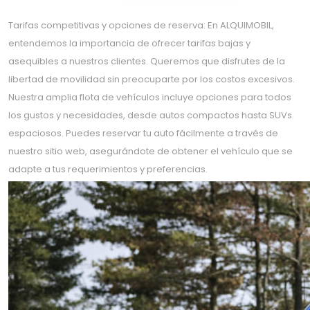
Tarifas competitivas y opciones de reserva: En ALQUIMOBIL,
entendemos la importancia de ofrecer tarifas bajas y
asequibles a nuestros clientes. Queremos que disfrutes de la
libertad de movilidad sin preocuparte por los costos excesivos.
Nuestra amplia flota de vehículos incluye opciones para todos
los gustos y necesidades, desde autos compactos hasta SUVs
espaciosos. Puedes reservar tu auto fácilmente a través de
nuestro sitio web, asegurándote de obtener el vehículo que se
adapte a tus requerimientos y preferencias.