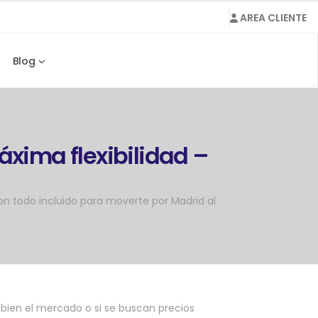
AREA CLIENTE
Blog
áxima flexibilidad –
n todo incluido para moverte por Madrid al
bien el mercado o si se buscan precios