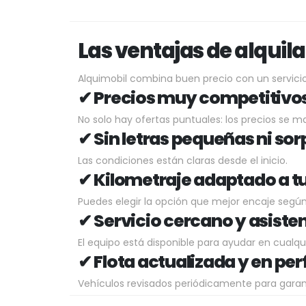
Las ventajas de alquil
Alquimobil combina buen precio con un servici
✔ Precios muy competitivos
No solo hay ofertas puntuales: los precios se 
✔ Sin letras pequeñas ni so
Las condiciones están claras desde el inicio.
✔ Kilometraje adaptado a t
Puedes elegir la opción que mejor encaje según 
✔ Servicio cercano y asiste
El equipo está disponible para ayudar en cual
✔ Flota actualizada y en pe
Vehículos revisados periódicamente para garan