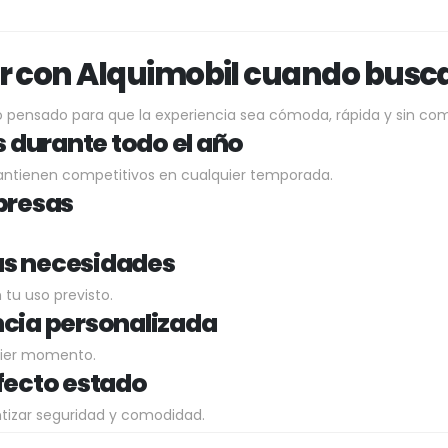
ar con Alquimobil cuando busca
o pensado para que la experiencia sea cómoda, rápida y sin com
 durante todo el año
mantienen competitivos en cualquier temporada.
rpresas
us necesidades
tu uso previsto.
ncia personalizada
quier momento.
rfecto estado
tizar seguridad y comodidad.