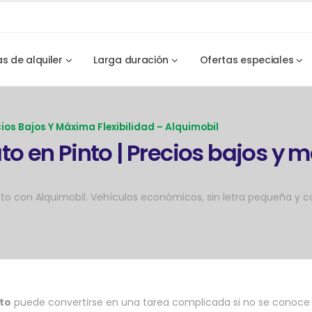
as de alquiler
Larga duración
Ofertas especiales
cios Bajos Y Máxima Flexibilidad – Alquimobil
to en Pinto | Precios bajos y m
o con Alquimobil. Vehículos económicos, sin letra pequeña y co
nto
puede convertirse en una tarea complicada si no se conoce 