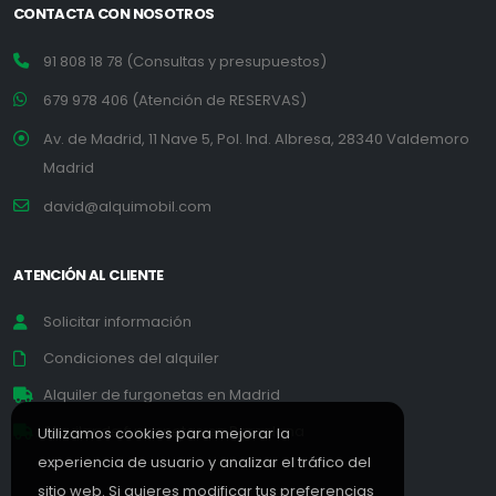
CONTACTA CON NOSOTROS
91 808 18 78 (Consultas y presupuestos)
679 978 406 (Atención de RESERVAS)
Av. de Madrid, 11 Nave 5, Pol. Ind. Albresa, 28340 Valdemoro
Madrid
david@alquimobil.com
ATENCIÓN AL CLIENTE
Solicitar información
Condiciones del alquiler
Alquiler de furgonetas en Madrid
Alquiler de furgonetas en Barcelona
Utilizamos cookies para mejorar la
experiencia de usuario y analizar el tráfico del
sitio web. Si quieres modificar tus preferencias