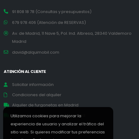
91 808 18 78 (Consultas y presupuestos)
679 978 406 (Atención de RESERVAS)
Av. de Madrid, 11 Nave 5, Pol. Ind. Albresa, 28340 Valdemoro
Madrid
david@alquimobil.com
ATENCIÓN AL CLIENTE
Solicitar información
Condiciones del alquiler
Alquiler de furgonetas en Madrid
Alquiler de furgonetas en Barcelona
Utilizamos cookies para mejorar la
experiencia de usuario y analizar el tráfico del
sitio web. Si quieres modificar tus preferencias